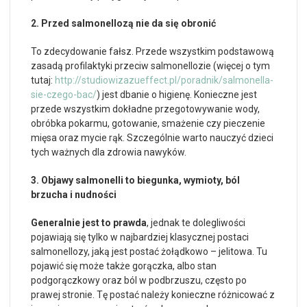
2. Przed salmonellozą nie da się obronić
To zdecydowanie fałsz. Przede wszystkim podstawową
zasadą profilaktyki przeciw salmonellozie (więcej o tym
tutaj:
http://studiowizazueffect.pl/poradnik/salmonella-
sie-czego-bac/
) jest dbanie o higienę. Konieczne jest
przede wszystkim dokładne przegotowywanie wody,
obróbka pokarmu, gotowanie, smażenie czy pieczenie
mięsa oraz mycie rąk. Szczególnie warto nauczyć dzieci
tych ważnych dla zdrowia nawyków.
3. Objawy salmonelli to biegunka, wymioty, ból
brzucha i nudności
Generalnie jest to prawda
, jednak te dolegliwości
pojawiają się tylko w najbardziej klasycznej postaci
salmonellozy, jaką jest postać żołądkowo – jelitowa. Tu
pojawić się może także gorączka, albo stan
podgorączkowy oraz ból w podbrzuszu, często po
prawej stronie. Tę postać należy konieczne różnicować z