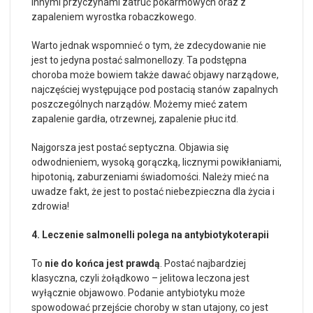
innymi przyczynami zatruć pokarmowych oraz z
zapaleniem wyrostka robaczkowego.
Warto jednak wspomnieć o tym, że zdecydowanie nie
jest to jedyna postać salmonellozy. Ta podstępna
choroba może bowiem także dawać objawy narządowe,
najczęściej występujące pod postacią stanów zapalnych
poszczególnych narządów. Możemy mieć zatem
zapalenie gardła, otrzewnej, zapalenie płuc itd.
Najgorsza jest postać septyczna. Objawia się
odwodnieniem, wysoką gorączką, licznymi powikłaniami,
hipotonią, zaburzeniami świadomości. Należy mieć na
uwadze fakt, że jest to postać niebezpieczna dla życia i
zdrowia!
4. Leczenie salmonelli polega na antybiotykoterapii
To
nie do końca jest prawdą
. Postać najbardziej
klasyczna, czyli żołądkowo – jelitowa leczona jest
wyłącznie objawowo. Podanie antybiotyku może
spowodować przejście choroby w stan utajony, co jest