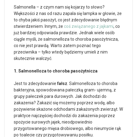
Salmonella – z czym nam się kojarzy to słowo?
Większości z nas od razu zapala się lampka w głowie, że
to chyba jakiś pasożyt, co jest zdecydowanie błędnym
stwierdzeniem. Innym, że
coś związanego z jajkami
, co
już bardziej odpowiada prawdzie. Jednak wiele osób
ciągle myśli, że salmonelloza to choroba pasożytnicza,
co nie jest prawdą. Warto zatem poznać tego
przeciwnika – tylko wtedy będziemy umieli z nim
skutecznie walczyć.
1. Salmonelloza to choroba pasożytnicza
Jest to zdecydowanie
fałsz
. Salmonelloza to choroba
bakteryjna, spowodowana pałeczką gram- ujemną, z
grupy pałeczek para durowych. Jak dochodzi do
zakażenia? Zakazić się możemy poprzez wodę, albo
pożywienie skażone odchodami zakażonych zwierząt. W
praktyce najczęściej dochodzi do zakażenia poprzez
spożycie surowych jajek, nieodpowiednio
przygotowanego mięsa drobiowego, albo nieumycie rąk
po toalecie czy przygotowywaniu posiłku.